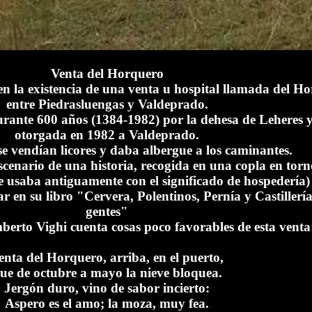
Venta del Horquero
eren la existencia de una venta u hospital llamada del H
entre Piedrasluengas y Valdeprado.
rante 600 años (1384-1982) por la dehesa de Leheres y
otorgada en 1982 a Valdeprado.
e vendían licores y daba albergue a los caminantes.
cenario de una historia, recogida en una copla en torno
e usaba antiguamente con el significado de hospedería) 
r en su libro "Cervera, Polentinos, Pernía y Castillería:
gentes"
erto Vighi cuenta cosas poco favorables de esta venta
enta del Horquero, arriba, en el puerto,
ue de octubre a mayo la nieve bloquea.
Jergón duro, vino de sabor incierto:
Aspero es el amo; la moza, muy fea.