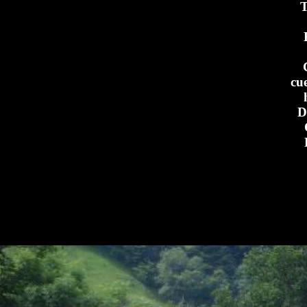
T
cue
D