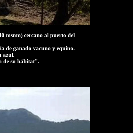
340 msnm) cercano al puerto del
cría de ganado vacuno y equino.
a azul.
n de su hábitat".