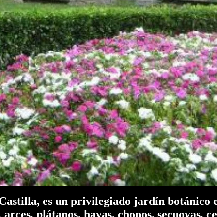
illa, es un privilegiado jardín botánico e
 arces, plátanos, hayas, chopos, secuoyas, ce